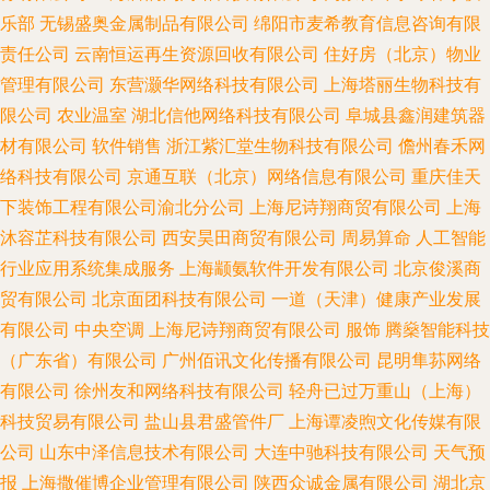
乐部
无锡盛奥金属制品有限公司
绵阳市麦希教育信息咨询有限
责任公司
云南恒运再生资源回收有限公司
住好房（北京）物业
管理有限公司
东营灏华网络科技有限公司
上海塔丽生物科技有
限公司
农业温室
湖北信他网络科技有限公司
阜城县鑫润建筑器
材有限公司
软件销售
浙江紫汇堂生物科技有限公司
儋州春禾网
络科技有限公司
京通互联（北京）网络信息有限公司
重庆佳天
下装饰工程有限公司渝北分公司
上海尼诗翔商贸有限公司
上海
沐容芷科技有限公司
西安昊田商贸有限公司
周易算命
人工智能
行业应用系统集成服务
上海颛氨软件开发有限公司
北京俊溪商
贸有限公司
北京面团科技有限公司
一道（天津）健康产业发展
有限公司
中央空调
上海尼诗翔商贸有限公司
服饰
腾燊智能科技
（广东省）有限公司
广州佰讯文化传播有限公司
昆明隼荪网络
有限公司
徐州友和网络科技有限公司
轻舟已过万重山（上海）
科技贸易有限公司
盐山县君盛管件厂
上海谭凌煦文化传媒有限
公司
山东中泽信息技术有限公司
大连中驰科技有限公司
天气预
报
上海撒催博企业管理有限公司
陕西众诚金属有限公司
湖北京