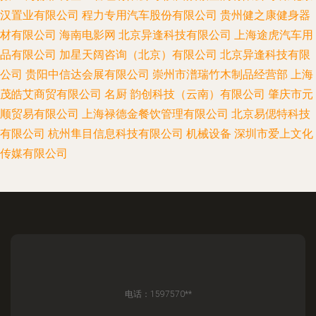
汉置业有限公司
程力专用汽车股份有限公司
贵州健之康健身器
材有限公司
海南电影网
北京异逢科技有限公司
上海途虎汽车用
品有限公司
加星天阔咨询（北京）有限公司
北京异逢科技有限
公司
贵阳中信达会展有限公司
崇州市潽瑞竹木制品经营部
上海
茂皓艾商贸有限公司
名厨
韵创科技（云南）有限公司
肇庆市元
顺贸易有限公司
上海禄德金餐饮管理有限公司
北京易偲特科技
有限公司
杭州隼目信息科技有限公司
机械设备
深圳市爱上文化
传媒有限公司
电话：1597570**