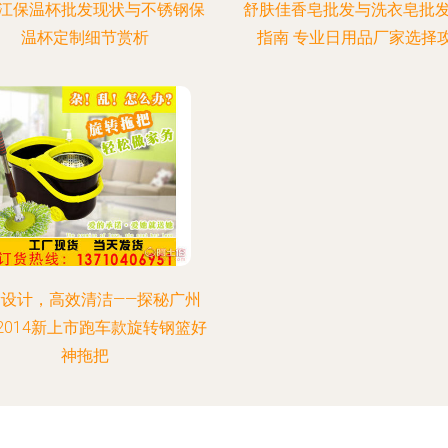
江保温杯批发现状与不锈钢保
舒肤佳香皂批发与洗衣皂批
温杯定制细节赏析
指南 专业日用品厂家选择
新设计，高效清洁——探秘广州
2014新上市跑车款旋转钢篮好
神拖把